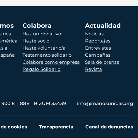
amos
Colabora
Actualidad
frica
Haz un donativo
Noticias
 América
Hazte socio
Reportajes
Asia
Hazte voluntario/a
Entrevistas
 España
Testamento solidario
Campañas
Colabora como empresa
Sala de prensa
Regalo Solidario
Revista
900 811 888
BIZUM 33439
info@manosunidas.org
 de cookies
Transparencia
Canal de denuncias