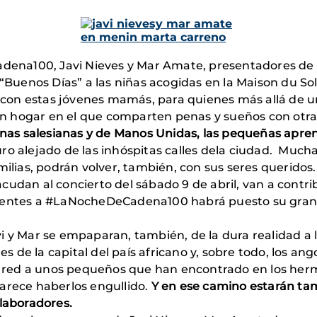
na100, Javi Nieves y Mar Amate, presentadores de un
“Buenos Días” a las niñas acogidas en la Maison du Sole
on estas jóvenes mamás, para quienes más allá de un
n un hogar en el que comparten penas y sueños con ot
anas salesianas y de Manos Unidas, las pequeñas apren
ro alejado de las inhóspitas calles dela ciudad. Mucha
amilias, podrán volver, también, con sus seres querido
udan al concierto del sábado 9 de abril, van a contri
stentes a #LaNocheDeCadena100 habrá puesto su grani
i y Mar se empaparan, también, de la dura realidad a 
les de la capital del país africano y, sobre todo, los 
red a unos pequeños que han encontrado en los herm
arece haberlos engullido.
Y en ese camino estarán tam
 colaboradores.