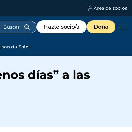
Área de socios
M
d
c
Menú
Hazte socio/a
Dona
d
de
us
destacados
cabecera
ison du Soleil
nos días” a las