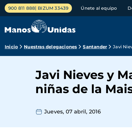
Pasar
Menú
900 811 888
BIZUM 33439
Únete al equipo
D
al
principal
contenido
principal
Ruta
Inicio
Nuestras delegaciones
Santander
Javi Nie
de
navegación
Javi Nieves y M
niñas de la Mai
Jueves, 07 abril, 2016