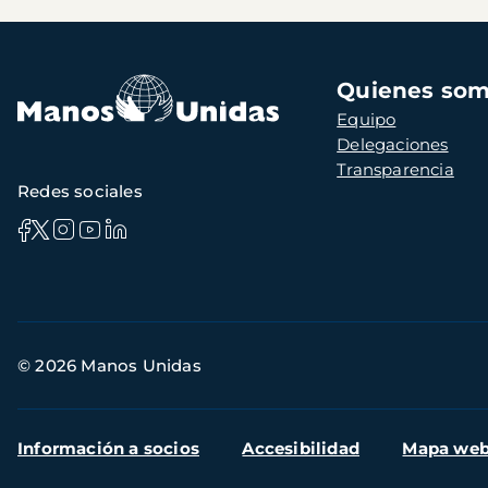
Navegación
Quienes so
principal
Equipo
Delegaciones
Transparencia
Redes sociales
Información
© 2026 Manos Unidas
de
contacto
Menú
Información a socios
Accesibilidad
Mapa we
secundario