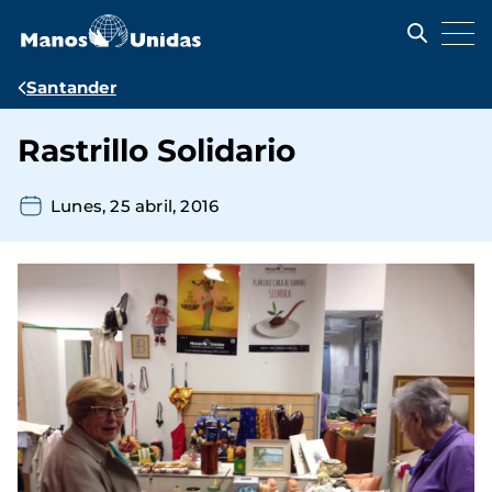
Pasar
al
contenido
principal
Ruta
Santander
de
Rastrillo Solidario
navegación
Lunes, 25 abril, 2016