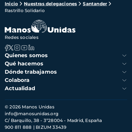
Ruta
Inicio
Nuestras delegaciones
Santander
Rastrillo Solidario
de
navegación
Redes sociales
Navegación
Quienes somos
principal
Qué hacemos
Dónde trabajamos
Colabora
Actualidad
Información
© 2026 Manos Unidas
de
info@manosunidas.org
contacto
C/ Barquillo, 38 - 3º28004 - Madrid, España
900 811 888
BIZUM 33439