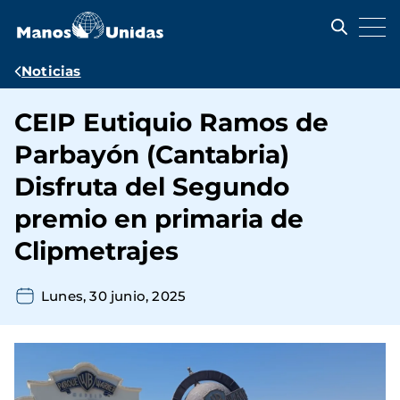
Pasar
al
contenido
principal
Ruta
Noticias
de
CEIP Eutiquio Ramos de
navegación
Parbayón (Cantabria)
Disfruta del Segundo
premio en primaria de
Clipmetrajes
Lunes, 30 junio, 2025