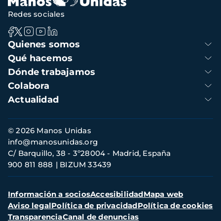
Redes sociales
Navegación
Quienes somos
principal
Qué hacemos
Dónde trabajamos
Colabora
Actualidad
Información
© 2026 Manos Unidas
de
info@manosunidas.org
contacto
C/ Barquillo, 38 - 3º28004 - Madrid, España
900 811 888
BIZUM 33439
Menú
Información a socios
Accesibilidad
Mapa web
secundario
Aviso legal
Política de privacidad
Política de cookies
Transparencia
Canal de denuncias