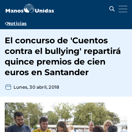
Pasar
al
contenido
principal
Ruta
Noticias
de
El concurso de 'Cuentos
navegación
contra el bullying' repartirá
quince premios de cien
euros en Santander
Lunes, 30 abril, 2018