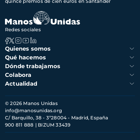
quince premios de cien euros en Santander
Redes sociales
Navegación
Quienes somos
principal
Qué hacemos
Dónde trabajamos
Colabora
Actualidad
Información
© 2026 Manos Unidas
de
info@manosunidas.org
contacto
C/ Barquillo, 38 - 3º28004 - Madrid, España
900 811 888
BIZUM 33439