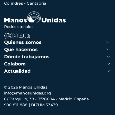
navegación
Colindres - Cantabria
Redes sociales
Navegación
Quienes somos
principal
Qué hacemos
Dónde trabajamos
Colabora
Actualidad
Información
© 2026 Manos Unidas
de
info@manosunidas.org
contacto
C/ Barquillo, 38 - 3º28004 - Madrid, España
900 811 888
BIZUM 33439