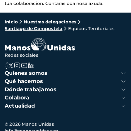
túa colaboración. Contaras coa nosa axuda.
Ruta
Inicio
Nuestras delegaciones
Santiago de Compostela
Equipos Territoriales
de
navegación
Redes sociales
Navegación
Quienes somos
principal
Qué hacemos
Dónde trabajamos
Colabora
Actualidad
Información
© 2026 Manos Unidas
de
info@manosunidas.org