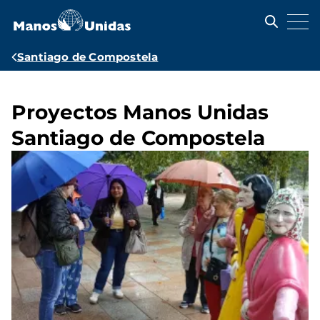
Pasar
al
contenido
principal
Ruta
Santiago de Compostela
de
navegación
Proyectos Manos Unidas
Santiago de Compostela