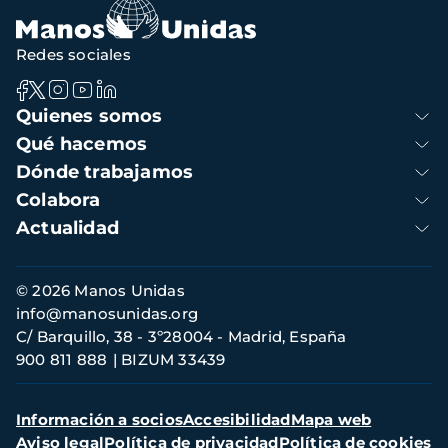
Redes sociales
Navegación
Quienes somos
principal
Qué hacemos
Dónde trabajamos
Colabora
Actualidad
Información
© 2026 Manos Unidas
de
info@manosunidas.org
contacto
C/ Barquillo, 38 - 3º28004 - Madrid, España
900 811 888
BIZUM 33439
Menú
Información a socios
Accesibilidad
Mapa web
secundario
Aviso legal
Política de privacidad
Política de cookies