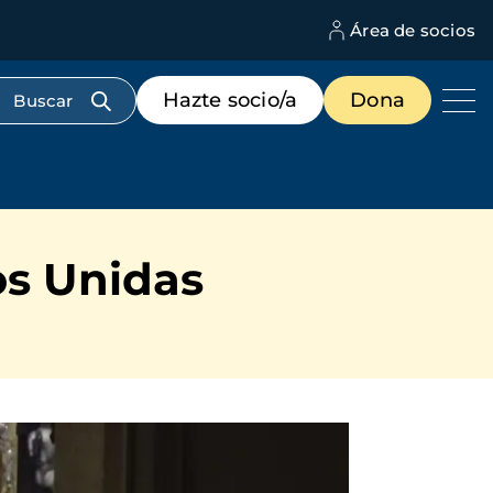
Área de socios
M
d
c
Menú
Hazte socio/a
Dona
d
de
us
destacados
cabecera
os Unidas