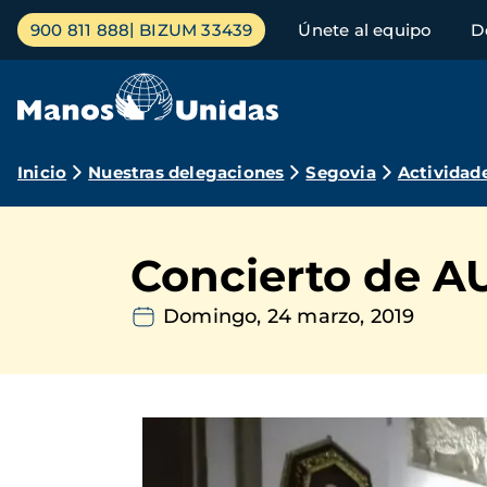
Pasar
Menú
900 811 888
BIZUM 33439
Únete al equipo
D
al
principal
contenido
principal
Ruta
Inicio
Nuestras delegaciones
Segovia
Actividad
de
navegación
Concierto de A
Domingo, 24 marzo, 2019