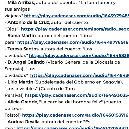
-
Mila Arribas
, autora del cuento: "La luna lunera y
sus amigas
viajeras"
https://play.cadenaser.com/audio/164397948
-
Antonio de la Cruz
, autor del cuento:
"Ojos"
https://play.cadenaser.com/emisora/radio_sego
-
Sonia Martín
: autora del cuento: "Lima,
pera"
https://play.cadenaser.com/audio/164449776916
-
Teresa Santos
, autora del cuento: "Los
olvidados"
https://play.cadenaser.com/audio/1644583
-
D. Ángel Galindo
(Vicario General de la Diocesis de
Segovia), "Los
olvidados"
https://play.cadenaser.com/audio/164484
-
Lirio Martín
(Subdelegada del Gobierno en Segovia),
"Los invisibles" (Cuento de Tom
Persival)
https://play.cadenaser.com/audio/164493035
-
Alicia Grande
, "La camisa del hombre feliz" (cuento
de León
Tolstói)
https://play.cadenaser.com/audio/16450153716
-
Andrea Revilla
, autora del cuento: "Es
mío"
https://play.cadenaser.com/audio/1645102058313