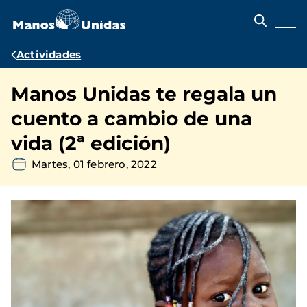
Pasar
al
contenido
principal
Ruta
Actividades
de
Manos Unidas te regala un
navegación
cuento a cambio de una
vida (2ª edición)
Martes, 01 febrero, 2022