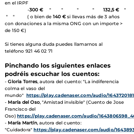
en el IRPF
-
300 €
" " " "
132,5 €
"
" " ( o bien de
140 €
si llevas más de 3 años
con donaciones a la misma ONG con un importe >
de 150 €)
Si tienes alguna duda puedes llamarnos al
teléfono 921 46 02 71
Pinchando los siguientes
enlaces
podréis escuchar los cuentos:
-
Gloria Torres
, autora del cuento: "La indiferencia
colma el vaso del
mundo"
https://play.cadenaser.com/audio/164372018
-
María del Oso
, "Amistad invisible" (Cuento de Jose
Francisco del
Oso)
https://play.cadenaser.com/audio/1643806598_4
-
María Martín
, autora del cuento:
"Cuidadora"
https://play.cadenaser.com/audio/164389