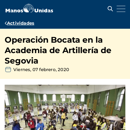
Pasar
al
contenido
principal
Ruta
Actividades
de
Operación Bocata en la
navegación
Academia de Artillería de
Segovia
Viernes, 07 febrero, 2020