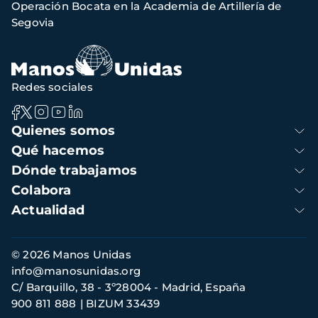
Operación Bocata en la Academia de Artillería de
navegación
Segovia
Redes sociales
Navegación
Quienes somos
principal
Qué hacemos
Dónde trabajamos
Colabora
Actualidad
Información
© 2026 Manos Unidas
de
info@manosunidas.org
contacto
C/ Barquillo, 38 - 3º28004 - Madrid, España
900 811 888
BIZUM 33439