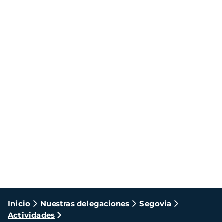
Ruta
Inicio
Nuestras delegaciones
Segovia
Actividades
de