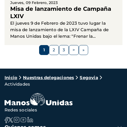
Jueves, 09 Febrero, 2023
Misa de lanzamiento de Campaña
LXIV
El jueves 9 de Febrero de 2023 tuvo lugar la
misa de lanzamiento de la LXIV Campaña de
Manos Unidas bajo el lema: "Frenar la
desigualdad está en tus manos". Fue presidida
Paginación
por el obispo de Segovia, Don...
1
2
3
>
Página
Página
Página
Siguiente
página
Ruta
Inicio
Nuestras delegaciones
Segovia
Actividades
de
navegación
Redes sociales
Navegación