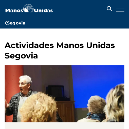
Pasar
al
contenido
principal
Ruta
Segovia
de
navegación
Actividades Manos Unidas
Segovia