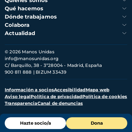
Quienes somos
principal
Qué hacemos
Dónde trabajamos
Colabora
Actualidad
Información
© 2026 Manos Unidas
de
info@manosunidas.org
contacto
C/ Barquillo, 38 - 3º28004 - Madrid, España
900 811 888
BIZUM 33439
Menú
Información a socios
Accesibilidad
Mapa web
secundario
Aviso legal
Política de privacidad
Política de cookies
Transparencia
Canal de denuncias
Menú
Hazte socio/a
Dona
de
destacados