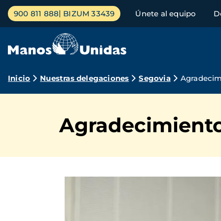
Pasar
Menú
900 811 888
BIZUM 33439
Únete al equipo
D
al
principal
contenido
principal
Ruta
Inicio
Nuestras delegaciones
Segovia
Agradecim
de
navegación
Agradecimient