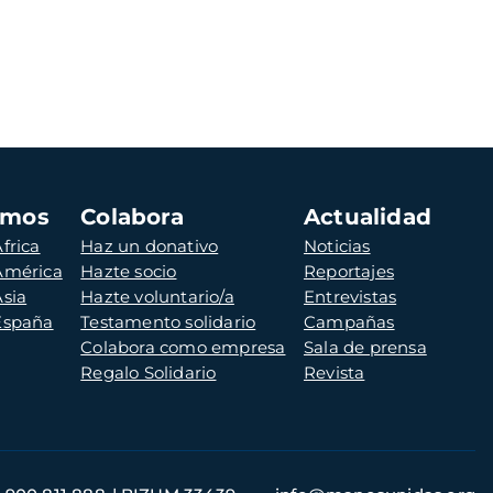
amos
Colabora
Actualidad
frica
Haz un donativo
Noticias
 América
Hazte socio
Reportajes
Asia
Hazte voluntario/a
Entrevistas
 España
Testamento solidario
Campañas
Colabora como empresa
Sala de prensa
Regalo Solidario
Revista