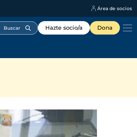
Área de socios
M
d
c
Menú
Hazte socio/a
Dona
d
de
us
destacados
cabecera