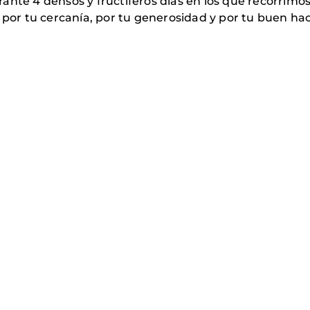
ante 4 densos y fructíferos días en los que recorrim
 por tu cercanía, por tu generosidad y por tu buen ha