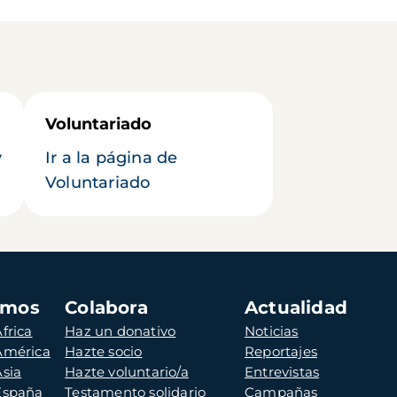
Voluntariado
y
Ir a la página de
Voluntariado
amos
Colabora
Actualidad
frica
Haz un donativo
Noticias
 América
Hazte socio
Reportajes
Asia
Hazte voluntario/a
Entrevistas
 España
Testamento solidario
Campañas