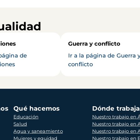
ualidad
iones
Guerra y conflicto
 página de
Ir a la página de Guerra 
iones
conflicto
mos
Qué hacemos
Dónde trabaj
Educación
Nuestro trabajo en Á
Salud
Nuestro trabajo en
Agua y saneamiento
Nuestro trabajo en 
Mujeres y equidad
Nuestro trabajo en