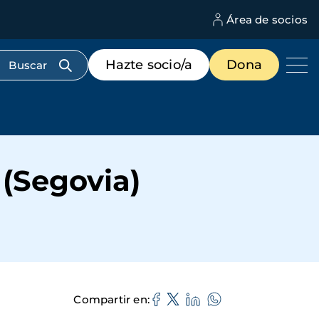
Área de socios
M
d
c
Menú
Hazte socio/a
Dona
d
de
us
destacados
cabecera
(Segovia)
Compartir en