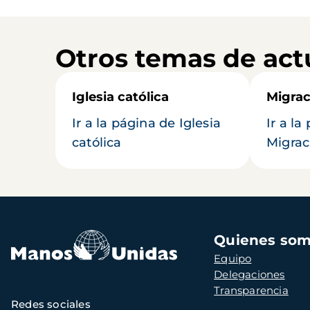
Otros temas de act
Iglesia católica
Migrac
Ir a la página de Iglesia
Ir a la
católica
Migrac
Navegación
Quienes so
principal
Equipo
Delegaciones
Transparencia
Redes sociales