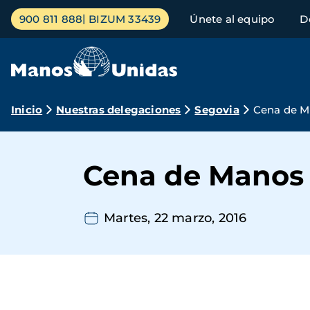
Pasar
Menú
900 811 888
BIZUM 33439
Únete al equipo
D
al
principal
contenido
principal
Ruta
Inicio
Nuestras delegaciones
Segovia
Cena de M
de
navegación
Cena de Manos 
Martes, 22 marzo, 2016