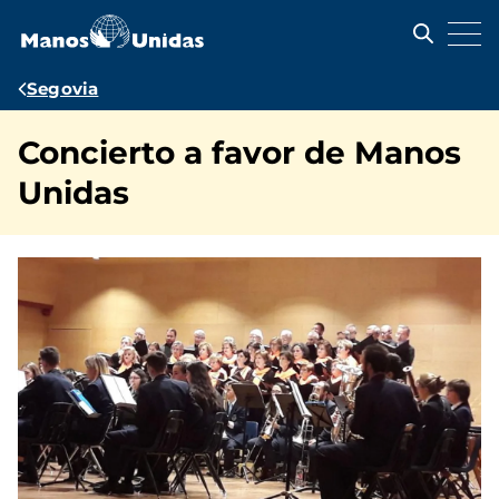
Pasar
al
contenido
principal
Ruta
Segovia
de
Concierto a favor de Manos
navegación
Unidas