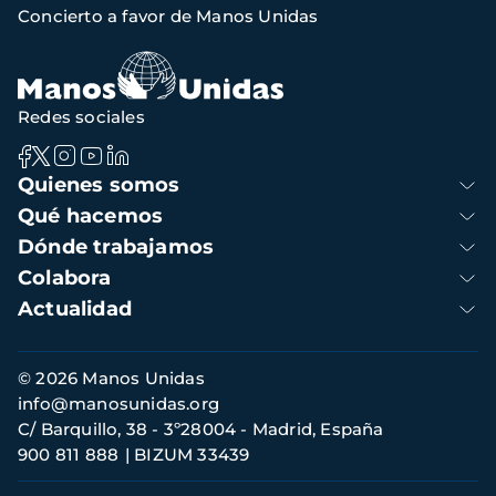
Concierto a favor de Manos Unidas
de
navegación
Redes sociales
Navegación
Quienes somos
principal
Qué hacemos
Dónde trabajamos
Colabora
Actualidad
Información
© 2026 Manos Unidas
de
info@manosunidas.org
contacto
C/ Barquillo, 38 - 3º28004 - Madrid, España
900 811 888
BIZUM 33439