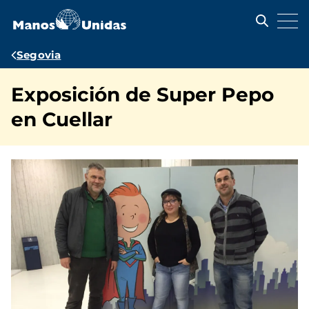
Pasar
al
contenido
principal
Ruta
Segovia
de
Exposición de Super Pepo
navegación
en Cuellar