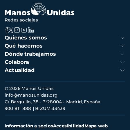
navegación
Redes sociales
Navegación
Quienes somos
principal
Qué hacemos
Dónde trabajamos
Colabora
Actualidad
Información
© 2026 Manos Unidas
de
info@manosunidas.org
contacto
C/ Barquillo, 38 - 3º28004 - Madrid, España
900 811 888
BIZUM 33439
Menú
Información a socios
Accesibilidad
Mapa web