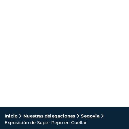
Ruta
Inicio
Nuestras delegaciones
Segovia
Exposición de Super Pepo en Cuellar
de