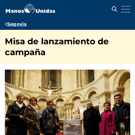
Pasar
al
contenido
principal
Ruta
Segovia
de
Misa de lanzamiento de
navegación
campaña