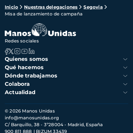
Ruta
Inicio
Nuestras delegaciones
Segovia
Misa de lanzamiento de campaña
de
navegación
Redes sociales
Navegación
Quienes somos
principal
Qué hacemos
Dónde trabajamos
Colabora
Actualidad
Información
© 2026 Manos Unidas
de
info@manosunidas.org
contacto
C/ Barquillo, 38 - 3º28004 - Madrid, España
900 811 888
BIZUM 33439