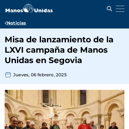
Pasar
al
contenido
principal
Ruta
Noticias
de
Misa de lanzamiento de la
navegación
LXVI campaña de Manos
Unidas en Segovia
Jueves, 06 febrero, 2025