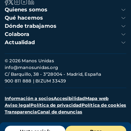
Navegación
Quienes somos
principal
Qué hacemos
Dónde trabajamos
Colabora
Actualidad
Información
© 2026 Manos Unidas
de
info@manosunidas.org
contacto
C/ Barquillo, 38 - 3º28004 - Madrid, España
900 811 888
BIZUM 33439
Menú
Información a socios
Accesibilidad
Mapa web
secundario
Aviso legal
Política de privacidad
Política de cookies
Transparencia
Canal de denuncias
Menú