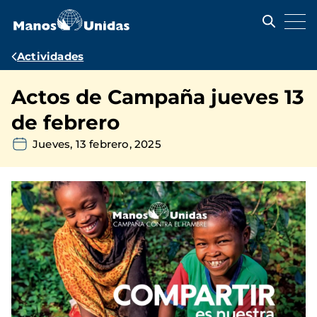
Pasar
al
contenido
principal
Ruta
Actividades
de
Actos de Campaña jueves 13
navegación
de febrero
Jueves, 13 febrero, 2025