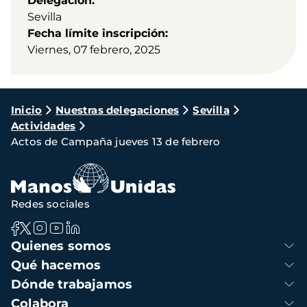
Delegación
Sevilla
Fecha límite inscripción
Viernes, 07 febrero, 2025
Ruta
Inicio
Nuestras delegaciones
Sevilla
Actividades
de
Actos de Campaña jueves 13 de febrero
navegación
Redes sociales
Navegación
Quienes somos
principal
Qué hacemos
Dónde trabajamos
Colabora