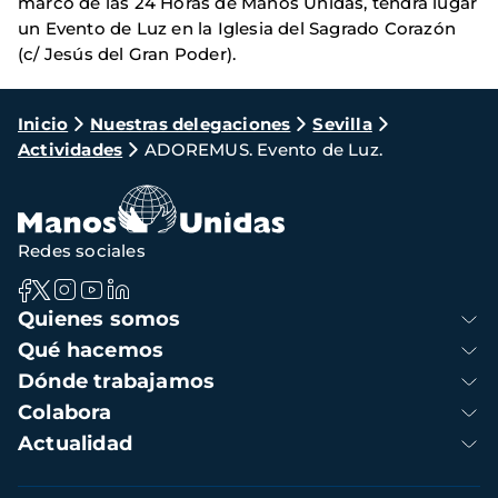
marco de las 24 Horas de Manos Unidas, tendrá lugar
un Evento de Luz en la Iglesia del Sagrado Corazón
(c/ Jesús del Gran Poder).
Ruta
Inicio
Nuestras delegaciones
Sevilla
Actividades
ADOREMUS. Evento de Luz.
de
navegación
Redes sociales
Navegación
Quienes somos
principal
Qué hacemos
Dónde trabajamos
Colabora
Actualidad