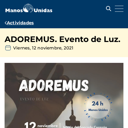
Pasar
al
contenido
principal
Ruta
Actividades
de
ADOREMUS. Evento de Luz.
navegación
Viernes, 12 noviembre, 2021