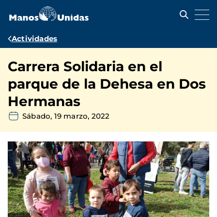
Pasar
al
contenido
principal
Ruta
Actividades
de
Carrera Solidaria en el
navegación
parque de la Dehesa en Dos
Hermanas
Sábado, 19 marzo, 2022