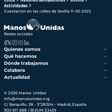
Ruta
Actividades
de
Cuestación en las calles de Sevilla 11-02-2022
navegación
Redes sociales
Navegación
Quienes somos
principal
Qué hacemos
Dónde trabajamos
Colabora
Actualidad
Información
© 2026 Manos Unidas
de
info@manosunidas.org
contacto
C/ Barquillo, 38 - 3º28004 - Madrid, España
900 811 888
BIZUM 33439