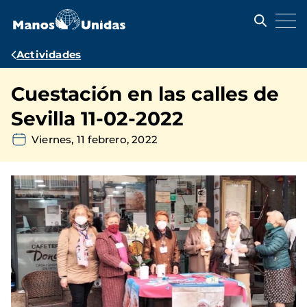
Pasar
al
contenido
principal
Ruta
Actividades
de
Cuestación en las calles de
navegación
Sevilla 11-02-2022
Viernes, 11 febrero, 2022