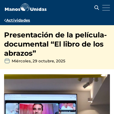
Pasar
al
contenido
principal
Ruta
Actividades
de
Presentación de la película-
navegación
documental “El libro de los
abrazos”
Miércoles, 29 octubre, 2025