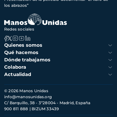
navegación
los abrazos”
Redes sociales
Navegación
Quienes somos
principal
Qué hacemos
Dónde trabajamos
Colabora
Actualidad
Información
© 2026 Manos Unidas
de
info@manosunidas.org
contacto
C/ Barquillo, 38 - 3º28004 - Madrid, España
900 811 888
BIZUM 33439