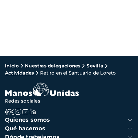
Ruta
Inicio
Nuestras delegaciones
Sevilla
Actividades
Retiro en el Santuario de Loreto
de
navegación
Redes sociales
Navegación
Quienes somos
principal
Qué hacemos
Dónde trabajamos