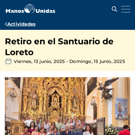
Pasar
al
contenido
principal
Ruta
Actividades
de
Retiro en el Santuario de
navegación
Loreto
Viernes, 13 junio, 2025
-
Domingo, 15 junio, 2025