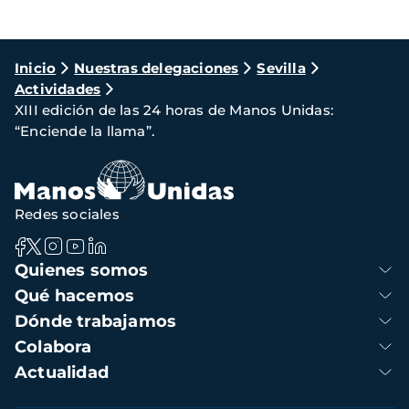
Ruta
Inicio
Nuestras delegaciones
Sevilla
Actividades
de
XIII edición de las 24 horas de Manos Unidas:
navegación
“Enciende la llama”.
Redes sociales
Navegación
Quienes somos
principal
Qué hacemos
Dónde trabajamos
Colabora
Actualidad