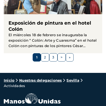
Exposición de pintura en el hotel
Colón
El miércoles 18 de febrero se inauguraba la
exposición “ Colón: Arte y Cuaresma” en el hotel
Colón con pinturas de los pintores César
Ramírez Martinez, José Cabrera Lasso De la
Paginación
Vega y Antonio...
1
2
3
>
Página
Página
Página
Siguiente
página
Ruta
Inicio
Nuestras delegaciones
Sevilla
Actividades
de
navegación