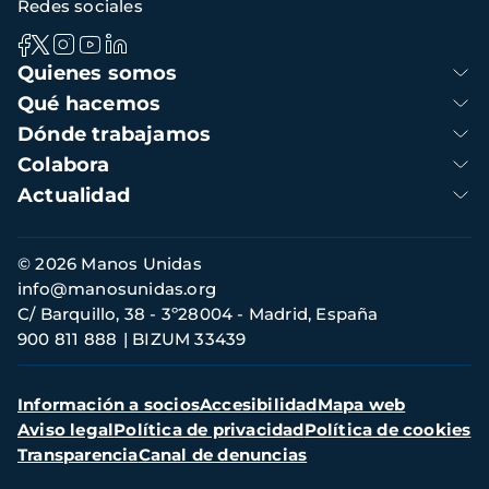
Redes sociales
Navegación
Quienes somos
principal
Qué hacemos
Dónde trabajamos
Colabora
Actualidad
Información
© 2026 Manos Unidas
de
info@manosunidas.org
contacto
C/ Barquillo, 38 - 3º28004 - Madrid, España
900 811 888
BIZUM 33439
Menú
Información a socios
Accesibilidad
Mapa web
secundario
Aviso legal
Política de privacidad
Política de cookies
Transparencia
Canal de denuncias