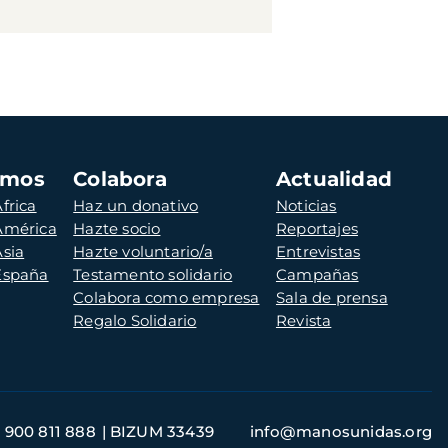
amos
Colabora
Actualidad
frica
Haz un donativo
Noticias
 América
Hazte socio
Reportajes
Asia
Hazte voluntario/a
Entrevistas
 España
Testamento solidario
Campañas
Colabora como empresa
Sala de prensa
Regalo Solidario
Revista
900 811 888
BIZUM 33439
info@manosunidas.org