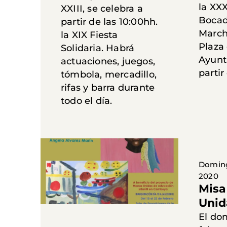
la XXX
XXIII, se celebra a
Bocad
partir de las 10:00hh.
March
la XIX Fiesta
Plaza 
Solidaria. Habrá
Ayunt
actuaciones, juegos,
partir
tómbola, mercadillo,
rifas y barra durante
todo el día.
Doming
2020
Misa
Unid
El do