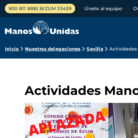
Pasar
Menú
900 811 888
BIZUM 33439
Únete al equipo
D
al
principal
contenido
principal
Ruta
Inicio
Nuestras delegaciones
Sevilla
Actividades
de
navegación
Actividades Mano