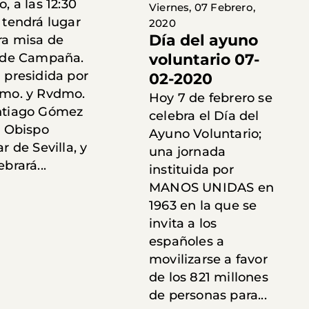
o, a las 12:30
Viernes, 07 Febrero,
 tendrá lugar
2020
Día del ayuno
ra misa de
voluntario 07-
o de Campaña.
 presidida por
02-2020
cmo. y Rvdmo.
Hoy 7 de febrero se
ntiago Gómez
celebra el Día del
, Obispo
Ayuno Voluntario;
ar de Sevilla, y
una jornada
ebrará...
instituida por
MANOS UNIDAS en
1963 en la que se
invita a los
españoles a
movilizarse a favor
de los 821 millones
de personas para...