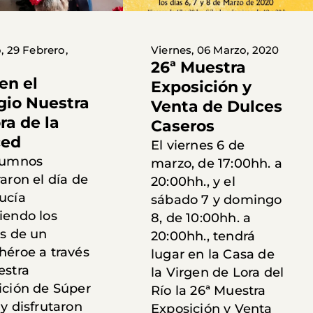
, 29 Febrero,
Viernes, 06 Marzo, 2020
26ª Muestra
en el
Exposición y
gio Nuestra
Venta de Dulces
ra de la
Caseros
ced
El viernes 6 de
lumnos
marzo, de 17:00hh. a
aron el día de
20:00hh., y el
ucía
sábado 7 y domingo
iendo los
8, de 10:00hh. a
es de un
20:00hh., tendrá
héroe a través
lugar en la Casa de
estra
la Virgen de Lora del
ición de Súper
Río la 26ª Muestra
y disfrutaron
Exposición y Venta