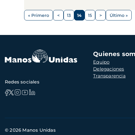
Paginación
« Primero
<
13
14
15
>
Último »
Primera
Página
Página
Página
Página
Siguiente
Última
página
anterior
página
página
Navegación
Quienes so
principal
Equipo
Delegaciones
Transparencia
Redes sociales
Información
© 2026 Manos Unidas
de