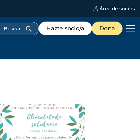
Área de socios
M
d
c
Menú
Hazte socio/a
Dona
d
de
us
destacados
cabecera