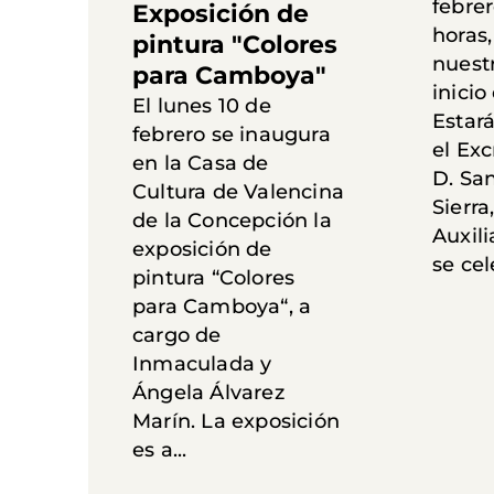
febrer
Exposición de
horas,
pintura "Colores
nuest
para Camboya"
inici
El lunes 10 de
Estará
febrero se inaugura
el Ex
en la Casa de
D. Sa
Cultura de Valencina
Sierra
de la Concepción la
Auxili
exposición de
se cel
pintura “Colores
para Camboya“, a
cargo de
Inmaculada y
Ángela Álvarez
Marín. La exposición
es a...