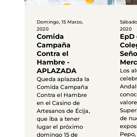
Domingo, 15 Marzo,
Sábado
2020
2020
Comida
EpD 
Campaña
Cole
Contra el
Seño
Hambre -
Mer
APLAZADA
Los a
celebr
Queda aplazada la
Andal
Comida Campaña
conoc
Contra el Hambre
valor
en el Casino de
Super
Artesanos de Écija,
de nu
que iba a tener
expos
lugar el próximo
Pepo, 
domingo 15 de