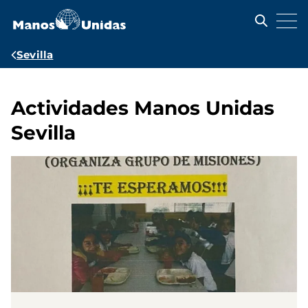
Pasar
al
contenido
principal
Ruta
Sevilla
de
navegación
Actividades Manos Unidas
Sevilla