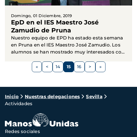
Domingo, 01 Diciembre, 2019
EpD en el IES Maestro José
Zamudio de Pruna
Nuestro equipo de EPD ha estado esta semana
en Pruna en el IES Maestro José Zamudio. Los
alumnos se han mostrado muy interesados con
nuestro Festival de Clipmetrajes y los profesores
Paginación
muy comprometidos...
<
14
15
16
>
Página
Página
Página
Página
Siguiente
anterior
página
Ruta
Inicio
Nuestras delegaciones
Sevilla
Actividades
de
navegación
Redes sociales