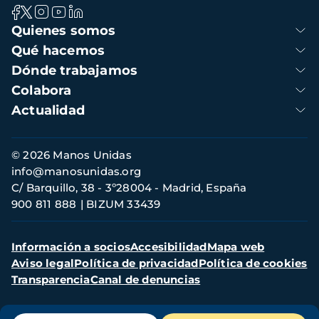
Navegación
Quienes somos
principal
Qué hacemos
Dónde trabajamos
Colabora
Actualidad
Información
© 2026 Manos Unidas
de
info@manosunidas.org
contacto
C/ Barquillo, 38 - 3º28004 - Madrid, España
900 811 888
BIZUM 33439
Menú
Información a socios
Accesibilidad
Mapa web
secundario
Aviso legal
Política de privacidad
Política de cookies
Transparencia
Canal de denuncias