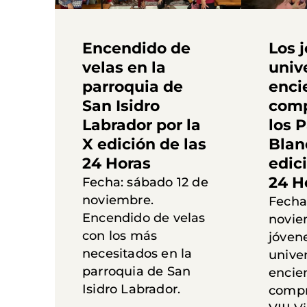
Encendido de
Los 
velas en la
univ
parroquia de
enci
San Isidro
comp
Labrador por la
los 
X edición de las
Blan
24 Horas
edic
24 H
Fecha: sábado 12 de
noviembre.
Fecha:
Encendido de velas
novie
con los más
jóven
necesitados en la
univer
parroquia de San
encie
Isidro Labrador.
compr