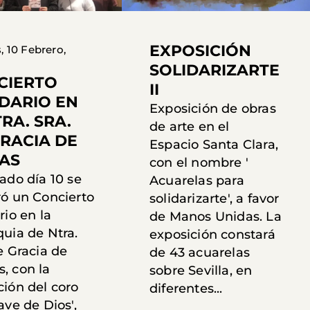
EXPOSICIÓN
, 10 Febrero,
SOLIDARIZARTE
CIERTO
II
IDARIO EN
Exposición de obras
TRA. SRA.
de arte en el
RACIA DE
Espacio Santa Clara,
AS
con el nombre '
ado día 10 se
Acuarelas para
ró un Concierto
solidarizarte', a favor
rio en la
de Manos Unidas. La
quia de Ntra.
exposición constará
e Gracia de
de 43 acuarelas
, con la
sobre Sevilla, en
ción del coro
diferentes...
ave de Dios',