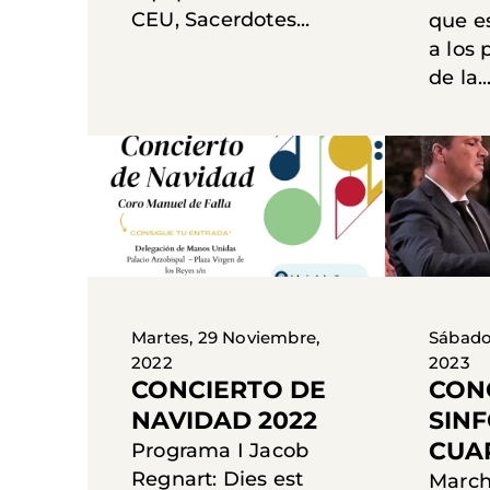
CEU, Sacerdotes...
que e
a los
de la..
Martes, 29 Noviembre,
Sábado,
2022
2023
CONCIERTO DE
CON
NAVIDAD 2022
SINF
CUA
Programa I Jacob
Regnart: Dies est
March