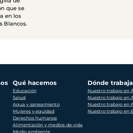
igilia de
ón que se
a en los
s Blancos.
mos
Qué hacemos
Dónde trabaj
Educación
Nuestro trabajo en Á
Salud
Nuestro trabajo en
Agua y saneamiento
Nuestro trabajo en 
Mujeres y equidad
Nuestro trabajo en
Derechos humanos
Alimentación y medios de vida
Medio ambiente