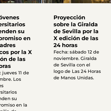
jóvenes
Proyección
ersitarios
sobre la Giralda
enden su
de Sevilla por la
romiso en
X edición de las
Padres
24 horas
cos por la X
Fecha: sábado 12 de
ión de las
noviembre. Giralda
de Sevilla con el
oras
logo de Las 24 Horas
 jueves 11 de
de Manos Unidas.
mbre. Los
es
sitarios
nden su
omiso en la