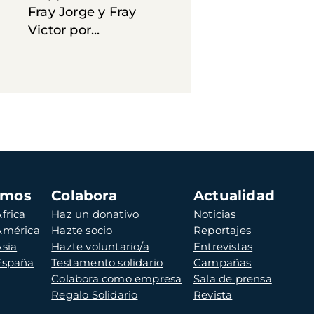
Fray Jorge y Fray
Victor por...
amos
Colabora
Actualidad
frica
Haz un donativo
Noticias
 América
Hazte socio
Reportajes
Asia
Hazte voluntario/a
Entrevistas
 España
Testamento solidario
Campañas
Colabora como empresa
Sala de prensa
Regalo Solidario
Revista