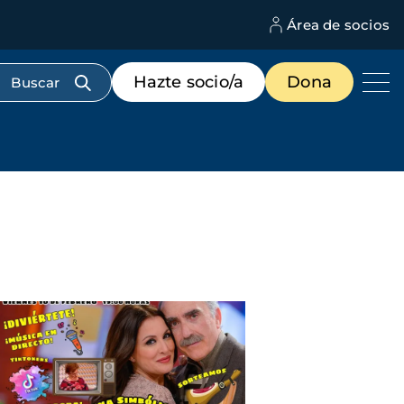
Área de socios
M
d
c
Menú
Hazte socio/a
Dona
d
de
us
destacados
cabecera