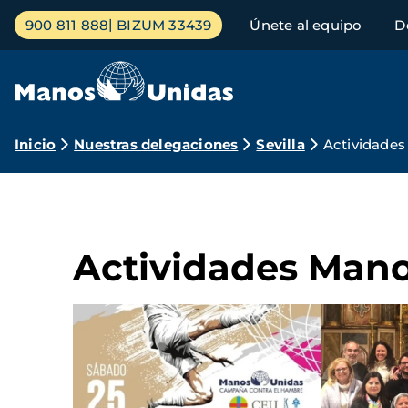
Pasar
Menú
900 811 888
BIZUM 33439
Únete al equipo
D
al
principal
contenido
principal
Ruta
Inicio
Nuestras delegaciones
Sevilla
Actividades
de
navegación
Actividades Mano