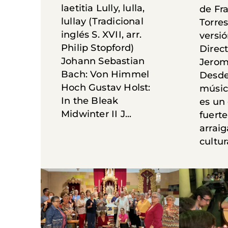
laetitia Lully, lulla,
de Fra
lullay (Tradicional
Torre
inglés S. XVII, arr.
versió
Philip Stopford)
Direct
Johann Sebastian
Jerom
Bach: Von Himmel
Desde 
Hoch Gustav Holst:
músic
In the Bleak
es un
Midwinter II J...
fuert
arraig
cultura