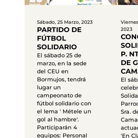
Sábado, 25 Marzo, 2023
Viernes
PARTIDO DE
2023
CON
FÚTBOL
SOL
SOLIDARIO
P. N
El sábado 25 de
DE G
marzo, en la sede
CAM
del CEU en
Bormujos, tendrá
El sáb
lugar un
celeb
campeonato de
Solida
fútbol solidario con
Parro
el lema ' Métele un
Sra. d
gol al hambre'.
Camas
Participarán 4
actua
equipos: Personal
'En Cl