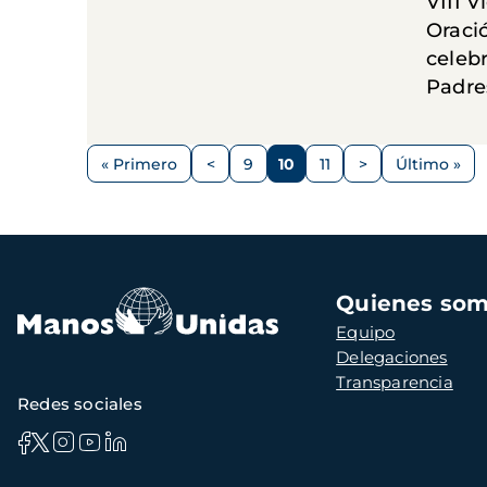
VIII V
Oraci
celebr
Padre
Paginación
« Primero
<
9
10
11
>
Último »
Primera
Página
Página
Página
Página
Siguiente
Última
página
anterior
página
página
Navegación
Quienes so
principal
Equipo
Delegaciones
Transparencia
Redes sociales