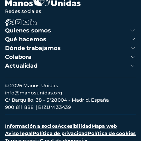
Redes sociales
Navegación
Quienes somos
principal
Qué hacemos
Dónde trabajamos
Colabora
Actualidad
Información
© 2026 Manos Unidas
de
info@manosunidas.org
contacto
C/ Barquillo, 38 - 3º28004 - Madrid, España
900 811 888
BIZUM 33439
Menú
Información a socios
Accesibilidad
Mapa web
secundario
Aviso legal
Política de privacidad
Política de cookies
Transparencia
Canal de denuncias