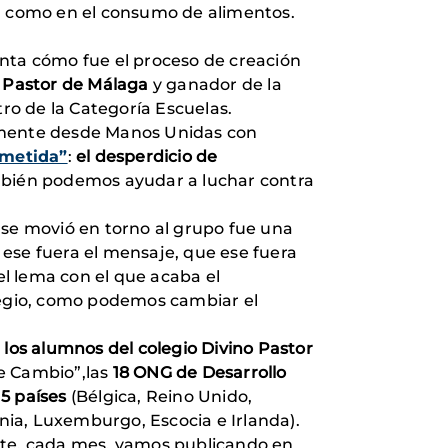
n como en el consumo de alimentos.
ta cómo fue el proceso de creación
o Pastor de Málaga
y ganador de la
ro de la Categoría Escuelas.
almente desde Manos Unidas con
ometida”
:
el desperdicio de
ambién podemos ayudar a luchar contra
 se movió en torno al grupo fue una
ese fuera el mensaje, que ese fuera
l lema con el que acaba el
olegio, como podemos cambiar el
 los alumnos del colegio Divino Pastor
de Cambio”,las
18 ONG de Desarrollo
5 países
(Bélgica, Reino Unido,
ania, Luxemburgo, Escocia e Irlanda).
ente, cada mes, vamos publicando en