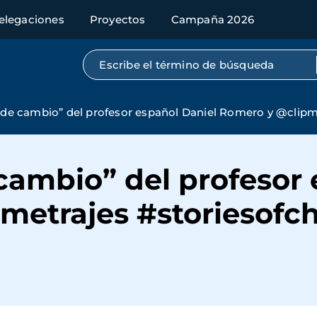
elegaciones
Proyectos
Campaña 2026
Búsqueda por texto completo
a de cambio” del profesor español Daniel Romero y @clip
 cambio” del profesor
metrajes #storiesofc