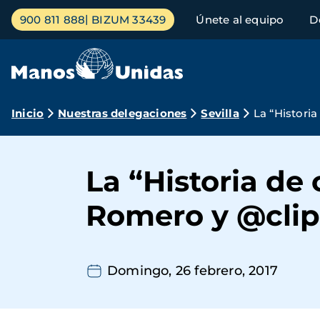
Pasar
Menú
900 811 888
BIZUM 33439
Únete al equipo
D
al
principal
contenido
principal
Ruta
Inicio
Nuestras delegaciones
Sevilla
La “Histori
de
navegación
La “Historia de
Romero y @clip
Domingo, 26 febrero, 2017