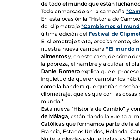
de todo el mundo que están luchand
Todo enmarcado en la campaña
"Cam
En esta ocasión la “Historia de Cambi
del clipmetraje
"Cambiemos el mund
última edición del
Festival de Clipme
El clipmetraje trata, precisamente, 
nuestra nueva campaña
“El mundo n
alimentos
y, en este caso, de cómo de
la pobreza, el hambre y a cuidar el pl
Daniel Romero
explica que el proceso
inquietud de querer cambiar los hábit
como la bandera que querían enseñar p
clipmetraje, que es que con las cosas
mundo.”
Esta nueva “Historia de Cambio” y con
de Málaga
, están dando la vuelta al 
Católicas que formamos parte de la al
Francia, Estados Unidos, Holanda, Cana
No te la pierdas y sigue todas las "