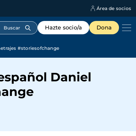
Área de socios
M
d
c
Menú
Hazte socio/a
Dona
d
de
us
destacados
cabecera
metrajes #storiesofchange
 español Daniel
hange