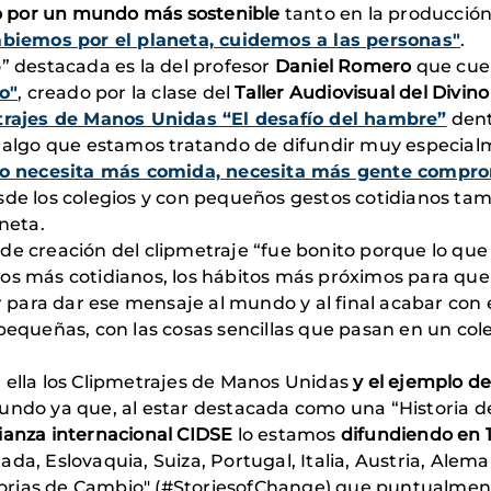
o por un mundo más sostenible
tanto en la producció
biemos por el planeta, cuidemos a las personas"
.
o” destacada es la del profesor
Daniel Romero
que cuen
o"
, creado por la clase del
Taller Audiovisual del Divin
trajes de Manos Unidas “El desafío del hambre”
dent
de algo que estamos tratando de difundir muy especi
o necesita más comida, necesita más gente compr
sde los colegios y con pequeños gestos cotidianos t
aneta.
 de creación del clipmetraje “fue bonito porque lo que
os más cotidianos, los hábitos más próximos para que 
ara dar ese mensaje al mundo y al final acabar con e
 pequeñas, con las cosas sencillas que pasan en un c
 ella los Clipmetrajes de Manos Unidas
y el ejemplo de
mundo ya que, al estar destacada como una “Historia 
ianza internacional CIDSE
lo estamos
difundiendo en 1
da, Eslovaquia, Suiza, Portugal, Italia, Austria, Alem
Historias de Cambio" (#StoriesofChange) que puntualm