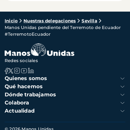
Ruta
Inicio
Nuestras delegaciones
Sevilla
Manos Unidas pendiente del Terremoto de Ecuador
de
#TerremotoEcuador
navegación
Redes sociales
Navegación
Quienes somos
principal
Qué hacemos
Dónde trabajamos
Colabora
Actualidad
Información
© 2026 Manos Unidas