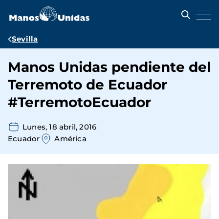
Pasar
al
contenido
principal
Ruta
Sevilla
de
Manos Unidas pendiente del
navegación
Terremoto de Ecuador
#TerremotoEcuador
Lunes, 18 abril, 2016
Ecuador
América