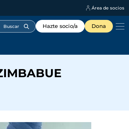
Área de socios
M
d
c
Menú
Hazte socio/a
Dona
d
de
us
destacados
cabecera
ZIMBABUE