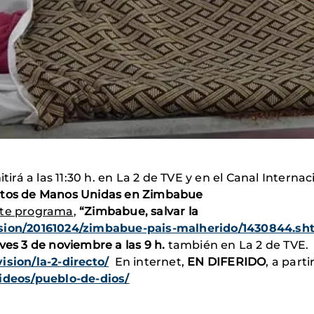
tirá a las 11:30 h. en La 2 de TVE y en el Canal Inte
ctos de Manos Unidas en Zimbabue
ste programa
,
“Zimbabue, salvar la
ision/20161024/zimbabue-pais-malherido/1430844.sh
ves 3 de noviembre a las 9 h.
también en La 2 de TVE
ision/la-2-directo/
En internet,
EN DIFERIDO
, a part
videos/pueblo-de-dios/