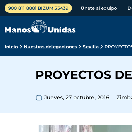
Pasar
Menú
900 811 888
BIZUM 33439
Únete al equipo
D
al
principal
contenido
principal
Ruta
Inicio
Nuestras delegaciones
Sevilla
PROYECTOS
de
navegación
PROYECTOS DE
Jueves, 27 octubre, 2016
Zimb