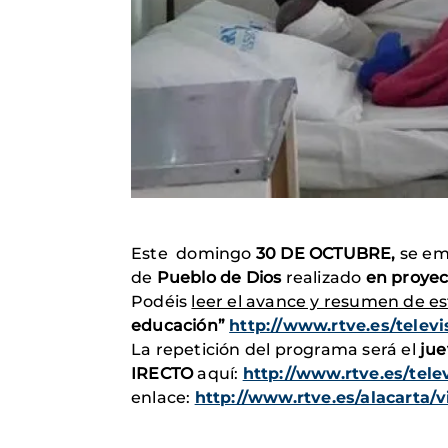
Este domingo
30 DE OCTUBRE
,
se emi
de
Pueblo de Dios
realizado
en proye
Podéis
leer el avance y resumen de e
educación”
http://www.rtve.es/telev
La repetición del programa será el
jue
IRECTO
aquí:
http://www.rtve.es/telev
enlace:
http://www.rtve.es/alacarta/