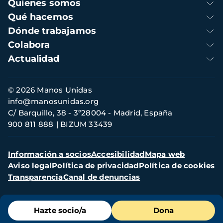
Navegación
Quienes somos
principal
Qué hacemos
Dónde trabajamos
Colabora
Actualidad
Información
© 2026 Manos Unidas
de
info@manosunidas.org
contacto
C/ Barquillo, 38 - 3º28004 - Madrid, España
900 811 888
BIZUM 33439
Menú
Información a socios
Accesibilidad
Mapa web
secundario
Aviso legal
Política de privacidad
Política de cookies
Transparencia
Canal de denuncias
Menú
Hazte socio/a
Dona
de