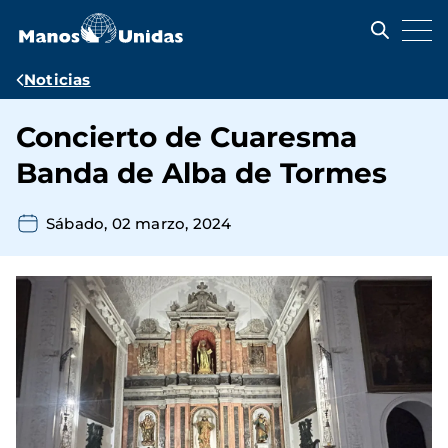
Pasar
al
contenido
principal
Ruta
Noticias
de
Concierto de Cuaresma
navegación
Banda de Alba de Tormes
Sábado, 02 marzo, 2024