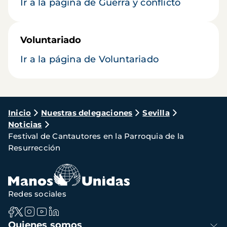
Ir a la página de Guerra y conflicto
Voluntariado
Ir a la página de Voluntariado
Ruta
Inicio
Nuestras delegaciones
Sevilla
Noticias
de
Festival de Cantautores en la Parroquia de la
navegación
Resurrección
Redes sociales
Navegación
Quienes somos