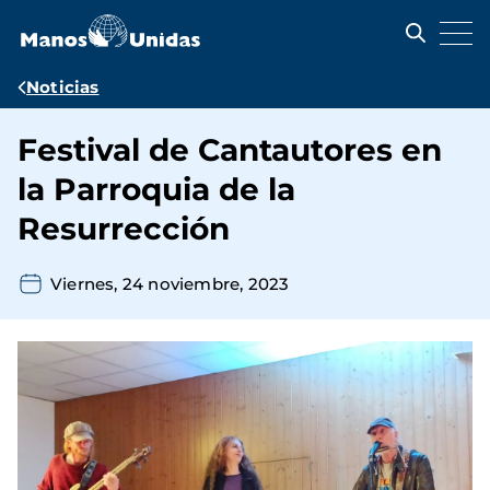
Pasar
al
contenido
principal
Ruta
Noticias
de
Festival de Cantautores en
navegación
la Parroquia de la
Resurrección
Viernes, 24 noviembre, 2023