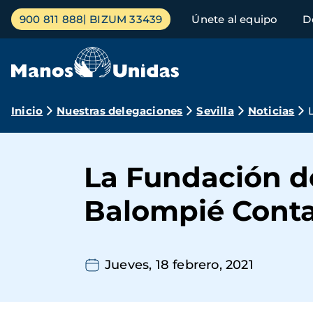
Pasar
Menú
900 811 888
BIZUM 33439
Únete al equipo
D
al
principal
contenido
principal
Ruta
Inicio
Nuestras delegaciones
Sevilla
Noticias
de
navegación
La Fundación del
Balompié Conta
Jueves, 18 febrero, 2021