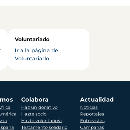
Voluntariado
y
Ir a la página de
Voluntariado
amos
Colabora
Actualidad
frica
Haz un donativo
Noticias
 América
Hazte socio
Reportajes
Asia
Hazte voluntario/a
Entrevistas
 España
Testamento solidario
Campañas