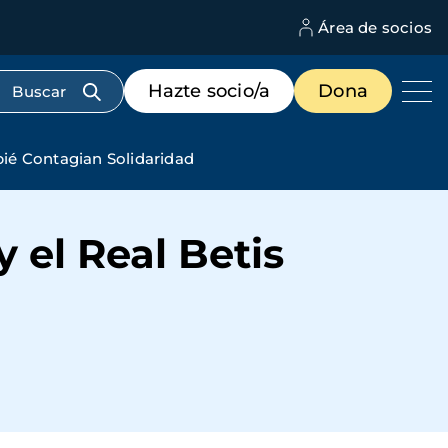
Área de socios
M
d
c
Menú
Hazte socio/a
Dona
d
de
us
destacados
cabecera
pié Contagian Solidaridad
 el Real Betis