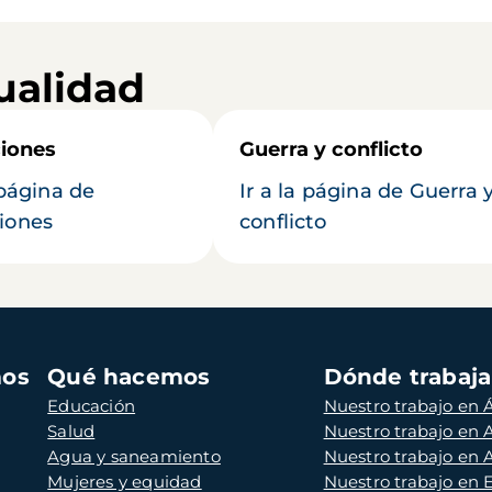
ualidad
iones
Guerra y conflicto
 página de
Ir a la página de Guerra 
iones
conflicto
mos
Qué hacemos
Dónde trabaj
Educación
Nuestro trabajo en Á
Salud
Nuestro trabajo en
Agua y saneamiento
Nuestro trabajo en 
Mujeres y equidad
Nuestro trabajo en