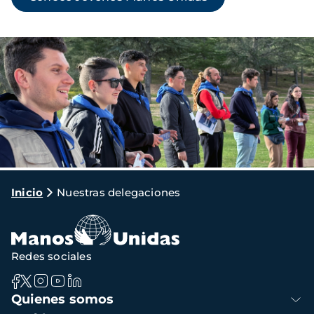
Imagen
Ruta
Inicio
Nuestras delegaciones
de
navegación
Redes sociales
Navegación
Quienes somos
principal