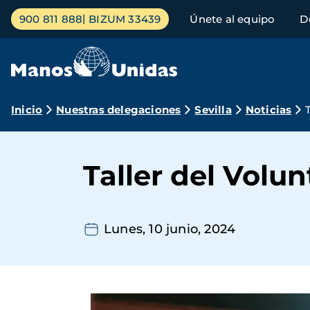
Pasar
Menú
900 811 888
BIZUM 33439
Únete al equipo
D
al
principal
contenido
principal
Ruta
Inicio
Nuestras delegaciones
Sevilla
Noticias
de
navegación
Taller del Volu
Lunes, 10 junio, 2024