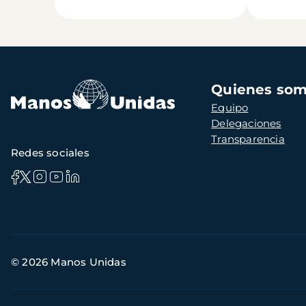
Navegación
Quienes so
principal
Equipo
Delegaciones
Transparencia
Redes sociales
Información
© 2026 Manos Unidas
de
contacto