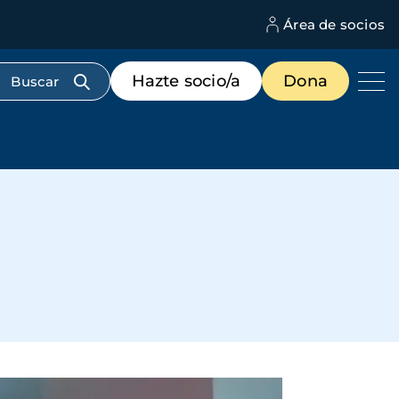
Área de socios
M
d
c
Menú
Hazte socio/a
Dona
d
de
us
destacados
cabecera