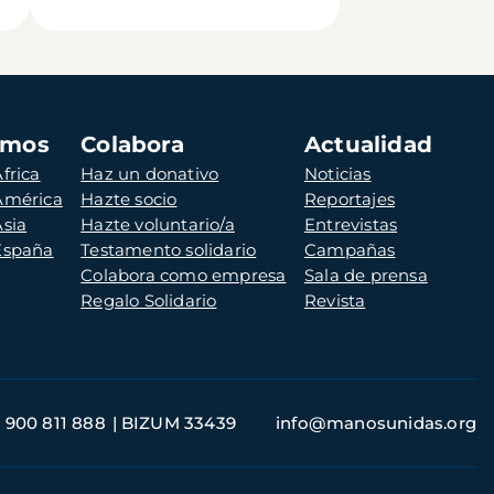
amos
Colabora
Actualidad
frica
Haz un donativo
Noticias
 América
Hazte socio
Reportajes
Asia
Hazte voluntario/a
Entrevistas
 España
Testamento solidario
Campañas
Colabora como empresa
Sala de prensa
Regalo Solidario
Revista
900 811 888
BIZUM 33439
info@manosunidas.org