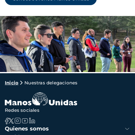
Imagen
Ruta
Inicio
Nuestras delegaciones
de
navegación
Redes sociales
Navegación
Quienes somos
principal