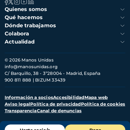
Navegación
Quienes somos
principal
Qué hacemos
Dónde trabajamos
Colabora
Actualidad
Información
© 2026 Manos Unidas
de
info@manosunidas.org
contacto
C/ Barquillo, 38 - 3º28004 - Madrid, España
900 811 888
BIZUM 33439
Menú
Información a socios
Accesibilidad
Mapa web
secundario
Aviso legal
Política de privacidad
Política de cookies
Transparencia
Canal de denuncias
Menú