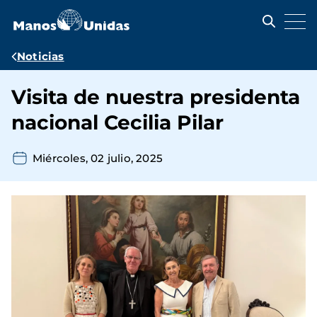
Pasar
al
contenido
principal
Ruta
Noticias
de
Visita de nuestra presidenta
navegación
nacional Cecilia Pilar
Miércoles, 02 julio, 2025