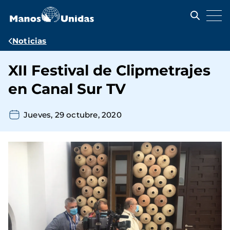
Pasar
al
contenido
principal
Ruta
Noticias
de
XII Festival de Clipmetrajes
navegación
en Canal Sur TV
Jueves, 29 octubre, 2020