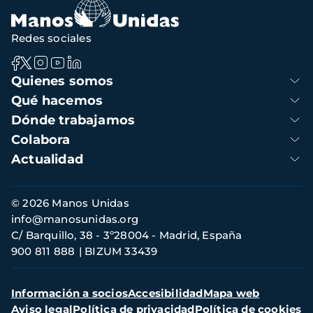
Redes sociales
Navegación
Quienes somos
principal
Qué hacemos
Dónde trabajamos
Colabora
Actualidad
Información
© 2026 Manos Unidas
de
info@manosunidas.org
contacto
C/ Barquillo, 38 - 3º28004 - Madrid, España
900 811 888
BIZUM 33439
Menú
Información a socios
Accesibilidad
Mapa web
secundario
Aviso legal
Política de privacidad
Política de cookies