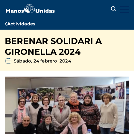
Pasar
al
contenido
principal
Ruta
Actividades
de
BERENAR SOLIDARI A
navegación
GIRONELLA 2024
Sábado, 24 febrero, 2024