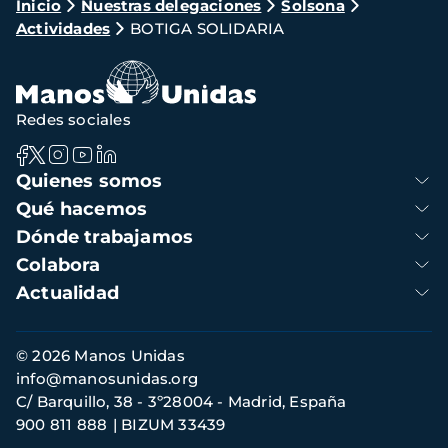
Ruta
Inicio
Nuestras delegaciones
Solsona
Actividades
BOTIGA SOLIDARIA
de
navegación
Redes sociales
Navegación
Quienes somos
principal
Qué hacemos
Dónde trabajamos
Colabora
Actualidad
Información
© 2026 Manos Unidas
de
info@manosunidas.org
contacto
C/ Barquillo, 38 - 3º28004 - Madrid, España
900 811 888
BIZUM 33439