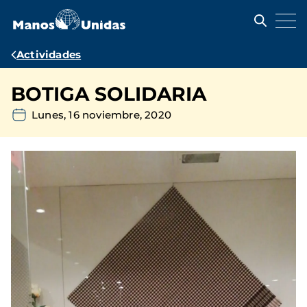
Pasar
al
contenido
principal
Ruta
Actividades
de
BOTIGA SOLIDARIA
navegación
Lunes, 16 noviembre, 2020