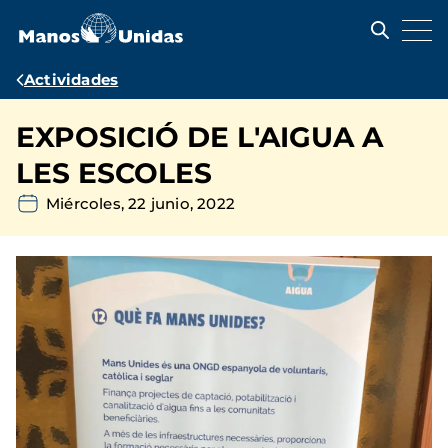
Pasar
al
contenido
principal
Ruta
Actividades
de
EXPOSICIÓ DE L'AIGUA A
navegación
LES ESCOLES
Miércoles, 22 junio, 2022