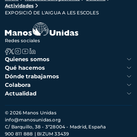
Actividades
de
EXPOSICIÓ DE L'AIGUA A LES ESCOLES
navegación
Redes sociales
Navegación
Quienes somos
principal
Qué hacemos
Dónde trabajamos
Colabora
Actualidad
Información
© 2026 Manos Unidas
de
info@manosunidas.org
contacto
C/ Barquillo, 38 - 3º28004 - Madrid, España
900 811 888
BIZUM 33439