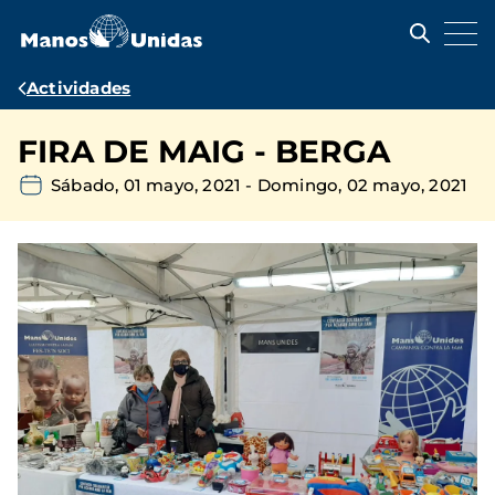
Pasar
al
contenido
principal
Ruta
Actividades
de
FIRA DE MAIG - BERGA
navegación
Sábado, 01 mayo, 2021
-
Domingo, 02 mayo, 2021