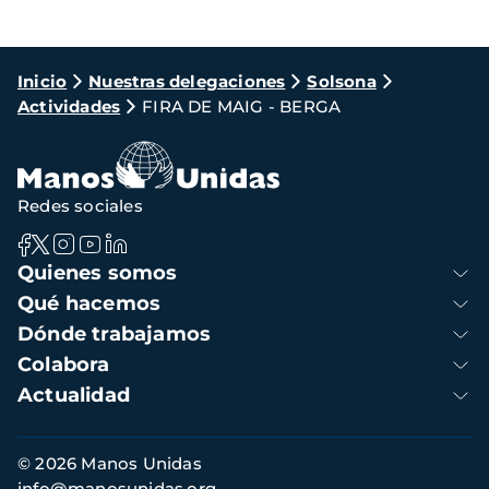
Ruta
Inicio
Nuestras delegaciones
Solsona
Actividades
FIRA DE MAIG - BERGA
de
navegación
Redes sociales
Navegación
Quienes somos
principal
Qué hacemos
Dónde trabajamos
Colabora
Actualidad
Información
© 2026 Manos Unidas
de
info@manosunidas.org