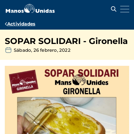
Pasar
al
contenido
principal
Ruta
Actividades
de
SOPAR SOLIDARI - Gironella
navegación
Sábado, 26 febrero, 2022