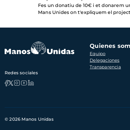
Fes un donatiu de 10€ i et donarem una
Mans Unides on t'expliquem el projec
Navegación
Quienes so
principal
Equipo
Delegaciones
Transparencia
Redes sociales
Información
© 2026 Manos Unidas
de
contacto