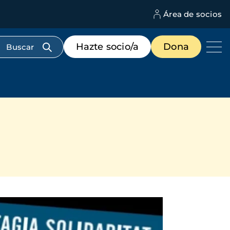
Área de socios
M
d
c
Menú
Hazte socio/a
Dona
d
de
us
destacados
cabecera