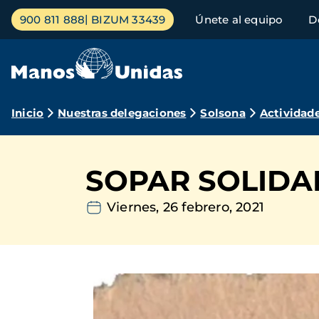
Pasar
Menú
900 811 888
BIZUM 33439
Únete al equipo
D
al
principal
contenido
principal
Ruta
Inicio
Nuestras delegaciones
Solsona
Actividad
de
navegación
SOPAR SOLIDARI
Viernes, 26 febrero, 2021