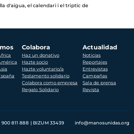
d'aigua, el calendari i el triptic de
amos
Colabora
Actualidad
frica
Haz un donativo
Noticias
 América
Hazte socio
Reportajes
Asia
Hazte voluntario/a
Entrevistas
 España
Testamento solidario
Campañas
Colabora como empresa
Sala de prensa
Regalo Solidario
Revista
900 811 888
BIZUM 33439
info@manosunidas.org