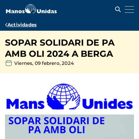
Pasar
al
contenido
principal
Ruta
Actividades
de
SOPAR SOLIDARI DE PA
navegación
AMB OLI 2024 A BERGA
Viernes, 09 febrero, 2024