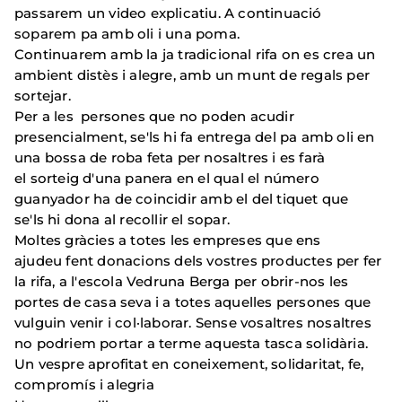
passarem un video explicatiu. A continuació
soparem pa amb oli i una poma.
Continuarem amb la ja tradicional rifa on es crea un
ambient distès i alegre, amb un munt de regals per
sortejar.
Per a les persones que no poden acudir
presencialment, se'ls hi fa entrega del pa amb oli en
una bossa de roba feta per nosaltres i es farà
el sorteig d'una panera en el qual el número
guanyador ha de coincidir amb el del tiquet que
se'ls hi dona al recollir el sopar.
Moltes gràcies a totes les empreses que ens
ajudeu fent donacions dels vostres productes per fer
la rifa, a l'escola Vedruna Berga per obrir-nos les
portes de casa seva i a totes aquelles persones que
vulguin venir i col·laborar. Sense vosaltres nosaltres
no podriem portar a terme aquesta tasca solidària.
Un vespre aprofitat en coneixement, solidaritat, fe,
compromís i alegria