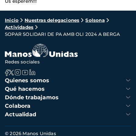
Us esperem!!!
Ruta
Inicio
Nuestras delegaciones
Solsona
Actividades
de
SOPAR SOLIDARI DE PA AMB OLI 2024 A BERGA
navegación
Redes sociales
Navegación
Quienes somos
principal
Qué hacemos
Dónde trabajamos
Colabora
Actualidad
Información
© 2026 Manos Unidas