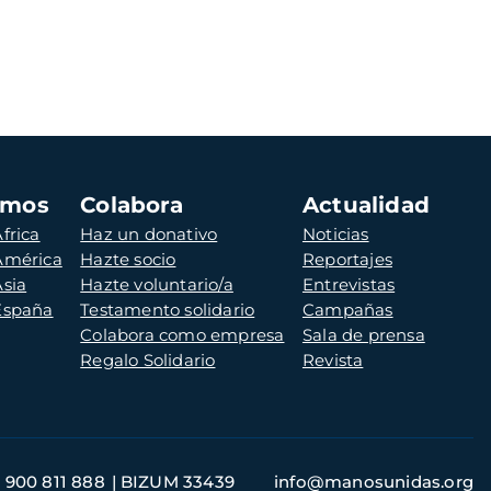
amos
Colabora
Actualidad
frica
Haz un donativo
Noticias
 América
Hazte socio
Reportajes
Asia
Hazte voluntario/a
Entrevistas
 España
Testamento solidario
Campañas
Colabora como empresa
Sala de prensa
Regalo Solidario
Revista
900 811 888
BIZUM 33439
info@manosunidas.org