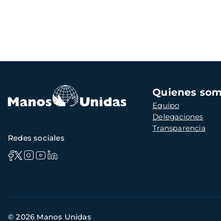
Navegación
Quienes so
principal
Equipo
Delegaciones
Transparencia
Redes sociales
Información
© 2026 Manos Unidas
de