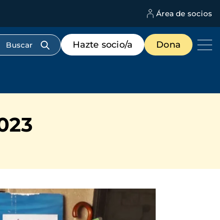
Área de socios
M
d
c
Menú
Hazte socio/a
Dona
d
de
us
destacados
cabecera
023