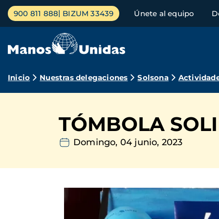
Pasar
Menú
900 811 888
BIZUM 33439
Únete al equipo
D
al
principal
contenido
principal
Ruta
Inicio
Nuestras delegaciones
Solsona
Actividad
de
navegación
TÓMBOLA SOLI
Domingo, 04 junio, 2023