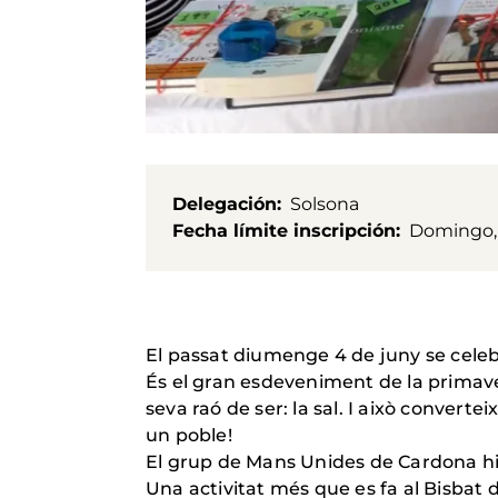
Delegación
Solsona
Fecha límite inscripción
Domingo, 
El passat diumenge 4 de juny se celebr
És el gran esdeveniment de la primave
seva raó de ser: la sal. I això converte
un poble!
El grup de Mans Unides de Cardona hi 
Una activitat més que es fa al Bisbat d