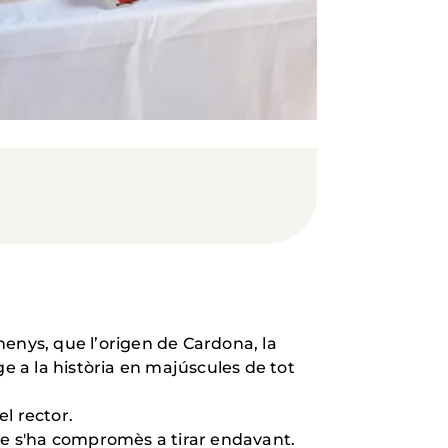
enys, que l’origen de Cardona, la
tge a la història en majúscules de tot
l rector.
 que s'ha compromès a tirar endavant.