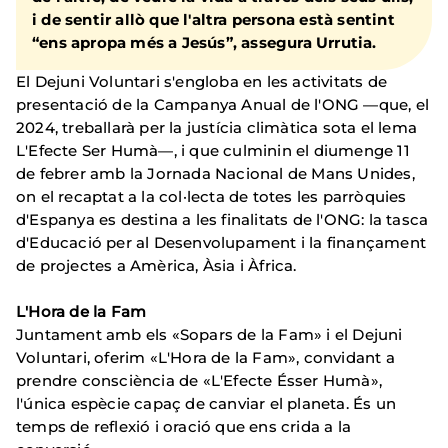
i de sentir allò que l'altra persona està sentint
“ens apropa més a Jesús”, assegura Urrutia.
El Dejuni Voluntari s'engloba en les activitats de
presentació de la Campanya Anual de l'ONG —que, el
2024, treballarà per la justícia climàtica sota el lema
L'Efecte Ser Humà—, i que culminin el diumenge 11
de febrer amb la Jornada Nacional de Mans Unides,
on el recaptat a la col·lecta de totes les parròquies
d'Espanya es destina a les finalitats de l'ONG: la tasca
d'Educació per al Desenvolupament i la finançament
de projectes a Amèrica, Àsia i Àfrica.
L'Hora de la Fam
Juntament amb els «Sopars de la Fam» i el Dejuni
Voluntari, oferim «L'Hora de la Fam», convidant a
prendre consciència de «L'Efecte Ésser Humà»,
l'única espècie capaç de canviar el planeta. És un
temps de reflexió i oració que ens crida a la