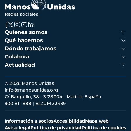
Redes sociales
Navegación
Quienes somos
principal
Qué hacemos
Dónde trabajamos
Colabora
Actualidad
Información
© 2026 Manos Unidas
de
info@manosunidas.org
contacto
C/ Barquillo, 38 - 3º28004 - Madrid, España
900 811 888
BIZUM 33439
Menú
Información a socios
Accesibilidad
Mapa web
secundario
Aviso legal
Política de privacidad
Política de cookies