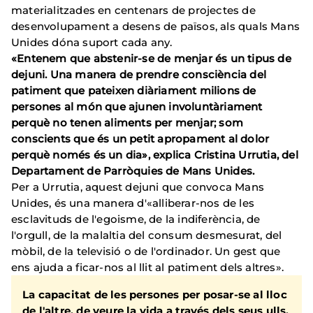
materialitzades en centenars de projectes de
desenvolupament a desens de països, als quals Mans
Unides dóna suport cada any.
«Entenem que abstenir-se de menjar és un tipus de
dejuni.
Una manera de prendre consciència del
patiment que pateixen diàriament milions de
persones al món que ajunen involuntàriament
perquè no tenen aliments per menjar;
som
conscients que és un petit apropament al dolor
perquè només és un dia», explica Cristina Urrutia, del
Departament de Parròquies de Mans Unides.
Per a Urrutia, aquest dejuni que convoca Mans
Unides, és una manera d'«alliberar-nos de les
esclavituds de l'egoisme, de la indiferència, de
l'orgull, de la malaltia del consum desmesurat, del
mòbil, de la televisió o de l'ordinador.
Un gest que
ens ajuda a ficar-nos al llit al patiment dels altres».
La capacitat de les persones per posar-se al lloc
de l'altre, de veure la vida a través dels seus ulls,